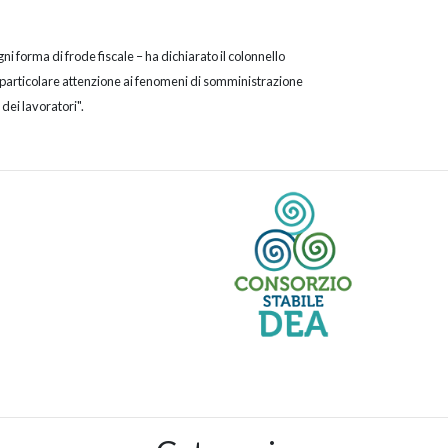
gni forma di frode fiscale – ha dichiarato il colonnello
 particolare attenzione ai fenomeni di somministrazione
dei lavoratori".