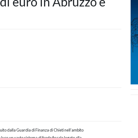
 di euro in Abruzzo e
uito dalla Guardia di Finanza di Chieti nell’ambito
luce un vasto sistema di frode fiscale legato alla