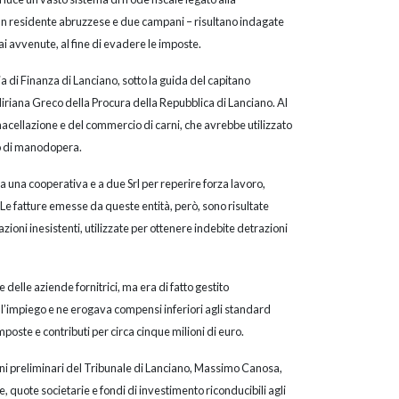
un residente abruzzese e due campani – risultano indagate
ai avvenute, al fine di evadere le imposte.
 di Finanza di Lanciano, sotto la guida del capitano
riana Greco della Procura della Repubblica di Lanciano. Al
 macellazione e del commercio di carni, che avrebbe utilizzato
tto di manodopera.
a una cooperativa e a due Srl per reperire forza lavoro,
. Le fatture emesse da queste entità, però, sono risultate
zioni inesistenti, utilizzate per ottenere indebite detrazioni
 delle aziende fornitrici, ma era di fatto gestito
’impiego e ne erogava compensi inferiori agli standard
poste e contributi per circa cinque milioni di euro.
gini preliminari del Tribunale di Lanciano, Massimo Canosa,
e, quote societarie e fondi di investimento riconducibili agli