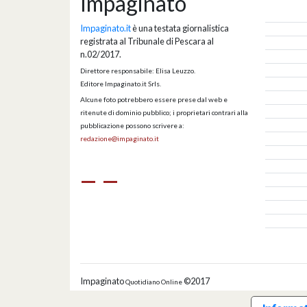
Impaginato
Impaginato.it
è una testata giornalistica
registrata al Tribunale di Pescara al
n.02/2017.
Direttore responsabile: Elisa Leuzzo.
Editore Impaginato.it Srls.
Alcune foto potrebbero essere prese dal web e
ritenute di dominio pubblico; i proprietari contrari alla
pubblicazione possono scrivere a:
redazione@impaginato.it
Impaginato
©2017
Quotidiano Online