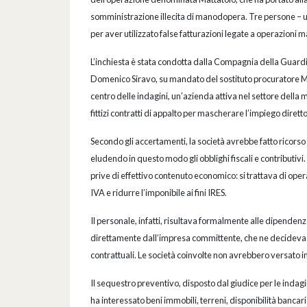
somministrazione illecita di manodopera. Tre persone – 
per aver utilizzato false fatturazioni legate a operazioni m
L’inchiesta è stata condotta dalla Compagnia della Guardia
Domenico Siravo, su mandato del sostituto procuratore Mi
centro delle indagini, un’azienda attiva nel settore della
fittizi contratti di appalto per mascherare l’impiego dire
Secondo gli accertamenti, la società avrebbe fatto ricorso 
eludendo in questo modo gli obblighi fiscali e contributivi
prive di effettivo contenuto economico: si trattava di opera
IVA e ridurre l’imponibile ai fini IRES.
Il personale, infatti, risultava formalmente alle dipendenze
direttamente dall’impresa committente, che ne decideva l
contrattuali. Le società coinvolte non avrebbero versato im
Il sequestro preventivo, disposto dal giudice per le inda
ha interessato beni immobili, terreni, disponibilità bancari