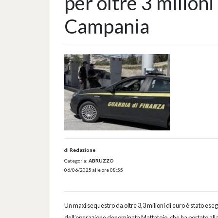
per oltre 3 milioni
Campania
di
Redazione
Categoria:
ABRUZZO
06/06/2025 alle ore 08:55
Un maxi sequestro da oltre 3,3 milioni di euro è stato eseg
dell’operazione denominata Mattatoio, che ha portato alla 