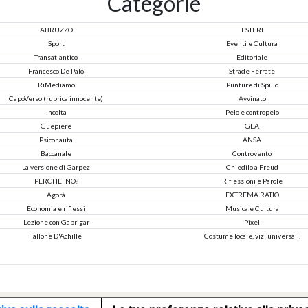
Categorie
ABRUZZO
ESTERI
Sport
Eventi e Cultura
Transatlantico
Editoriale
Francesco De Palo
Strade Ferrate
RiMediamo
Punture di Spillo
CapoVerso (rubrica innocente)
Avvinato
Incolta
Pelo e contropelo
Guepiere
GEA
Psiconauta
ANSA
Baccanale
Controvento
La versione di Garpez
Chiedilo a Freud
PERCHE' NO?
Riflessioni e Parole
Agorà
EXTREMA RATIO
Economia e riflessi
Musica e Cultura
Lezione con Gabrigar
Pixel
Tallone D'Achille
Costume locale, vizi universali.