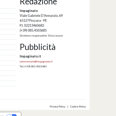
Redazione
Impaginato
Viale Gabriele D'Annunzio, 69
65127 Pescara - PE
P.I. 02213460682
(+39) 085.4503685
Direttore responsabile: Elisa Leuzzo
Pubblicità
Impaginato.it
commerciale@impaginato.it
Tel.
(+39) 085.4503685
Privacy Policy
|
Cookie Policy