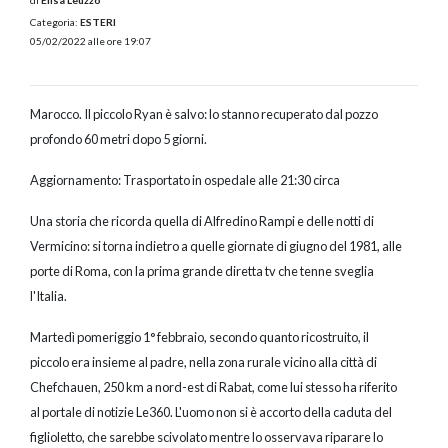
di
Elisa Leuzzo
Categoria:
ESTERI
05/02/2022 alle ore 19:07
Marocco. Il piccolo Ryan è salvo: lo stanno recuperato dal pozzo
profondo 60 metri dopo 5 giorni.
Aggiornamento: Trasportato in ospedale alle 21:30 circa
Una storia che ricorda quella di Alfredino Rampi e delle notti di
Vermicino: si torna indietro a quelle giornate di giugno del 1981, alle
porte di Roma, con la prima grande diretta tv che tenne sveglia
l'Italia.
Martedì pomeriggio 1° febbraio, secondo quanto ricostruito, il
piccolo era insieme al padre, nella zona rurale vicino alla città di
Chefchauen, 250 km a nord-est di Rabat, come lui stesso ha riferito
al portale di notizie Le360. L'uomo non si è accorto della caduta del
figlioletto, che sarebbe scivolato mentre lo osservava riparare lo