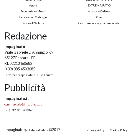
Agorà
EXTREMA RATIO
Economia e riflessi
Musica e Cultura
Lezione con Gabrigar
Pixel
Tallone D'Achille
Costume locale, vizi universali.
Redazione
Impaginato
Viale Gabriele D'Annunzio, 69
65127 Pescara - PE
P.I. 02213460682
(+39) 085.4503685
Direttore responsabile: Elisa Leuzzo
Pubblicità
Impaginato.it
commerciale@impaginato.it
Tel.
(+39) 085.4503685
Impaginato
©2017
Quotidiano Online
Privacy Policy
|
Cookie Policy