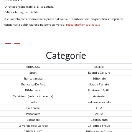
Direttore responsabile: Elisa Leuzzo.
Editore Impaginato.it Srls.
Alcune foto potrebbero essere prese dal web e ritenute di dominio pubblico; i proprietari
contrari alla pubblicazione possono scrivere a:
redazione@impaginato.it
Categorie
ABRUZZO
ESTERI
Sport
Eventi e Cultura
Transatlantico
Editoriale
Francesco De Palo
Strade Ferrate
RiMediamo
Punture di Spillo
CapoVerso (rubrica innocente)
Avvinato
Incolta
Pelo e contropelo
Guepiere
GEA
Psiconauta
ANSA
Baccanale
Controvento
La versione di Garpez
Chiedilo a Freud
PERCHE' NO?
Riflessioni e Parole