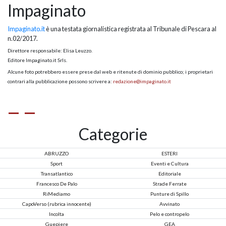
Impaginato
Impaginato.it
è una testata giornalistica registrata al Tribunale di Pescara al
n.02/2017.
Direttore responsabile: Elisa Leuzzo.
Editore Impaginato.it Srls.
Alcune foto potrebbero essere prese dal web e ritenute di dominio pubblico; i proprietari
contrari alla pubblicazione possono scrivere a:
redazione@impaginato.it
Categorie
ABRUZZO
ESTERI
Sport
Eventi e Cultura
Transatlantico
Editoriale
Francesco De Palo
Strade Ferrate
RiMediamo
Punture di Spillo
CapoVerso (rubrica innocente)
Avvinato
Incolta
Pelo e contropelo
Guepiere
GEA