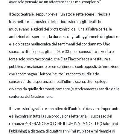
aver solo pensato ad un attentato senza mai compierlo.”
Il testo teatrale, seppur breve – un atto e sette scene – riesce a
trasmettere l’atmosfera del periodo storico, gli ideali che
muovevano le azioni dei protagonisti, dall’una all’altra parte, le
ambizioni e le speranze, la durezza degli atteggiamenti del giudice
e la dolcezza malinconica dei sentimenti del condannato. Uno
spaccato di un’epoca, gli anni 20 e 30, poco conosciuto in verità o
forse solo poco raccontato, che Elsa Flacco riesce a restituire al
pubblico emozionandolo con sentimenti contrapposti. Un’emozione
che accompagna il lettore in tutto il racconto giudiziario
conservando la speranza, fino all’ultima scena, di un epilogo
diverso da quello drammaticamente (e storicamente) sancito dalla
sentenza del Giudice nero.
Il lavoro storiografico e narrativo dell’autrice è davvero importante
e si incontra in tutta la sua produzione letteraria. Il successo del
romanzo PER FRANCESCO CHE ILLUMINA LA NOTTE (Oakmond
Publishing) a distanza di quattro anni “mi stupisce e mi riempie di