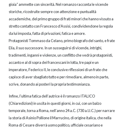
gioia“ ammette con sincerità. Nel romanzo racconta le vicende
storiche, ricostruite sempre con attenzione e puntualità
accademiche, del primo gruppo di frati minori che hanno vissuto a
stretto contatto con Francesco d’Assisi, condividendone la regola
da lui imposta, fatta di privazioni, fatica e amore.
Protagonisti Tommaso da Celano, primo biografo del santo, e frate
Elia, il suo successore. In un susseguirsi di vicende, intrighi,
tradimenti, inganni e violenze, un conflitto che vedrà protagonisti,
accanto e al di sopra dei francescani in lotta, tre papi e un
imperatore, Federico II, le conclusive riflessioni di un frate che
capisce di aver sbagliato tutto e per rimediare, almeno in parte,
scrive, donando ai posteri la propria testimonianza.
Infine, l’ultima fatica dell’autrice è il romanzo ITALICO
(Chiaredizioni) in uscita in questi giorni, in cui, con un balzo
temporale, torna a Roma, nell’anno 24 a.C. (730 a.U.C.) per narrare
la storia di Asinio Pollione il Marrucino, di origine italica, che nella
Roma di Cesare diverrà uomo politico, ufficiale cesariano e