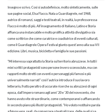
Insegno e scrivo. Così si autodefinisce, molto sinteticamente, sulle
sue pagine social, Elsa Flacco. Nata a Guardiagrele, nel 1968,
autrice di romanzi, saggi e testi teatrali, in realtà, la professoressa
Flacco è molto di più. All’insegnamento di Italiano, Latino e Storia
affianca una instancabile e molto prolifica attività divulgativa sia
come scrittrice che come curatrice e coadiutrice di eventi culturali,
come il Guardiagrele Opera Festival giunto quest’anno alla sua VII
edizione. Libri, musica, bicicletta e famiglia le sue passioni.
“Mi interessa soprattutto la Storia sul territorio abruzzese. In tutti i
miei scritti i protagonisti sono persone invero sconosciute, ma con
rapporti molto stretti con eventi e personaggi più famosi e più
universalmente narrati” così l’autrice introduce il suo lavoro
letterario, frutto peraltro di accurate ricerche su abruzzesi di ogni
epoca, dall’impero romano agli anni ‘20 e ‘30 del novecento, che
hanno avuto vite straordinarie, come contemporanei o affiancando
in secondo piano più illustri protagonisti. “Ho voluto restituire parola
a figure vere, reali, da romanzare o teatralizzare, delle quali si sa