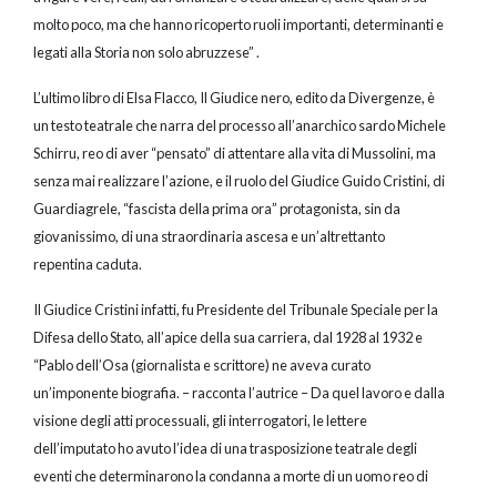
molto poco, ma che hanno ricoperto ruoli importanti, determinanti e
legati alla Storia non solo abruzzese” .
L’ultimo libro di Elsa Flacco, Il Giudice nero, edito da Divergenze, è
un testo teatrale che narra del processo all’anarchico sardo Michele
Schirru, reo di aver “pensato” di attentare alla vita di Mussolini, ma
senza mai realizzare l’azione, e il ruolo del Giudice Guido Cristini, di
Guardiagrele, “fascista della prima ora” protagonista, sin da
giovanissimo, di una straordinaria ascesa e un’altrettanto
repentina caduta.
Il Giudice Cristini infatti, fu Presidente del Tribunale Speciale per la
Difesa dello Stato, all’apice della sua carriera, dal 1928 al 1932 e
“Pablo dell’Osa (giornalista e scrittore) ne aveva curato
un’imponente biografia. – racconta l’autrice – Da quel lavoro e dalla
visione degli atti processuali, gli interrogatori, le lettere
dell’imputato ho avuto l’idea di una trasposizione teatrale degli
eventi che determinarono la condanna a morte di un uomo reo di