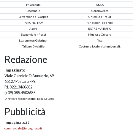
Psiconauta
ANSA
Baccanale
Controvento
La versione di Garpez
Chiedilo a Freud
PERCHE' NO?
Riflessioni e Parole
Agorà
EXTREMA RATIO
Economia e riflessi
Musica e Cultura
Lezione con Gabrigar
Pixel
Tallone D'Achille
Costume locale, vizi universali.
Redazione
Impaginato
Viale Gabriele D'Annunzio, 69
65127 Pescara - PE
P.I. 02213460682
(+39) 085.4503685
Direttore responsabile: Elisa Leuzzo
Pubblicità
Impaginato.it
commerciale@impaginato.it