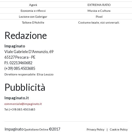
Agorà
EXTREMA RATIO
Economia e riflessi
Musica e Cultura
Lezione con Gabrigar
Pixel
Tallone D'Achille
Costume locale, vizi universali.
Redazione
Impaginato
Viale Gabriele D'Annunzio, 69
65127 Pescara - PE
P.I. 02213460682
(+39) 085.4503685
Direttore responsabile: Elisa Leuzzo
Pubblicità
Impaginato.it
commerciale@impaginato.it
Tel.
(+39) 085.4503685
Impaginato
©2017
Quotidiano Online
Privacy Policy
|
Cookie Policy