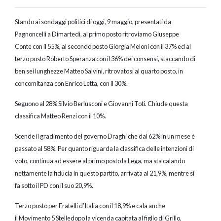
Stando ai sondaggi politici di oggi, 9 maggio, presentati da
Pagnoncelli a Dimartedì, al primo posto ritroviamo Giuseppe
Conte con il 55%, al secondo posto Giorgia Meloni con il 37% ed al
terzo posto Roberto Speranza con il 36% dei consensi, staccando di
ben sei lunghezze Matteo Salvini, ritrovatosi al quarto posto, in
concomitanza con Enrico Letta, con il 30%.
Seguono al 28% Silvio Berlusconi e Giovanni Toti. Chiude questa
classifica Matteo Renzi con il 10%.
Scende il gradimento del governo Draghi che dal 62% in un mese è
passato al 58%. Per quanto riguarda la classifica delle intenzioni di
voto, continua ad essere al primo posto la Lega, ma sta calando
nettamente la fiducia in questo partito, arrivata al 21,9%, mentre si
fa sotto il PD con il suo 20,9%.
Terzo posto per Fratelli d’Italia con il 18,9% e cala anche
il Movimento 5 Stelledopo la vicenda capitata al figlio di Grillo,