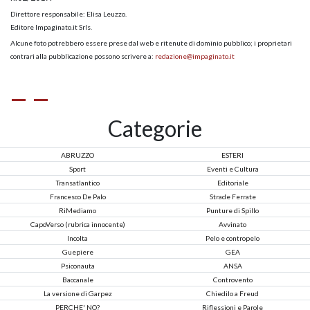
Direttore responsabile: Elisa Leuzzo.
Editore Impaginato.it Srls.
Alcune foto potrebbero essere prese dal web e ritenute di dominio pubblico; i proprietari
contrari alla pubblicazione possono scrivere a:
redazione@impaginato.it
Categorie
ABRUZZO
ESTERI
Sport
Eventi e Cultura
Transatlantico
Editoriale
Francesco De Palo
Strade Ferrate
RiMediamo
Punture di Spillo
CapoVerso (rubrica innocente)
Avvinato
Incolta
Pelo e contropelo
Guepiere
GEA
Psiconauta
ANSA
Baccanale
Controvento
La versione di Garpez
Chiedilo a Freud
PERCHE' NO?
Riflessioni e Parole