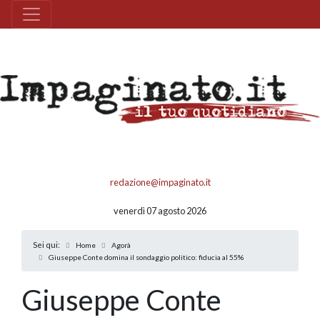
redazione@impaginato.it
venerdì 07 agosto 2026
Sei qui:
Home
Agorà
Giuseppe Conte domina il sondaggio politico: fiducia al 55%
Giuseppe Conte