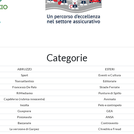
Categorie
ABRUZZO
ESTERI
Sport
Eventi e Cultura
Transatlantico
Editoriale
Francesco De Palo
Strade Ferrate
RiMediamo
Punture di Spillo
CapoVerso (rubrica innocente)
Avvinato
Incolta
Pelo e contropelo
Guepiere
GEA
Psiconauta
ANSA
Baccanale
Controvento
La versione di Garpez
Chiedilo a Freud