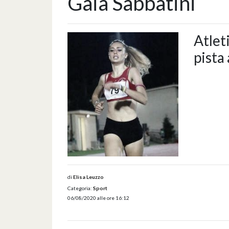
Gaia Sabbatini
Atlet
pista
di
Elisa Leuzzo
Categoria:
Sport
06/08/2020 alle ore 16:12