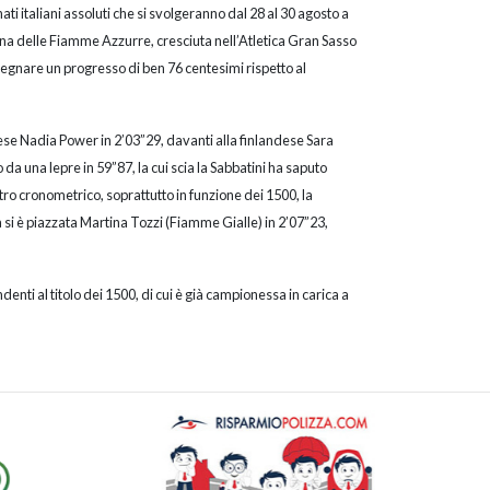
ti italiani assoluti che si svolgeranno dal 28 al 30 agosto a
a delle Fiamme Azzurre, cresciuta nell’Atletica Gran Sasso
segnare un progresso di ben 76 centesimi rispetto al
ndese Nadia Power in 2’03”29, davanti alla finlandese Sara
 da una lepre in 59”87, la cui scia la Sabbatini ha saputo
tro cronometrico, soprattutto in funzione dei 1500, la
si è piazzata Martina Tozzi (Fiamme Gialle) in 2’07”23,
nti al titolo dei 1500, di cui è già campionessa in carica a