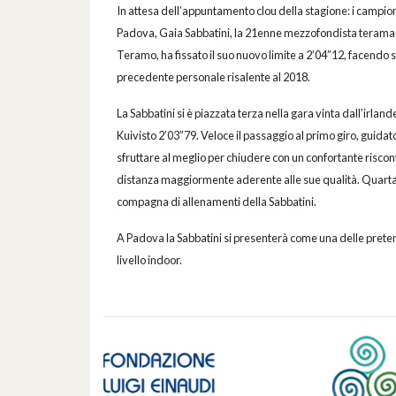
In attesa dell’appuntamento clou della stagione: i campiona
Padova, Gaia Sabbatini, la 21enne mezzofondista teraman
Teramo, ha fissato il suo nuovo limite a 2’04”12, facendo 
precedente personale risalente al 2018.
La Sabbatini si è piazzata terza nella gara vinta dall’irla
Kuivisto 2’03”79. Veloce il passaggio al primo giro, guidato
sfruttare al meglio per chiudere con un confortante riscon
distanza maggiormente aderente alle sue qualità. Quarta 
compagna di allenamenti della Sabbatini.
A Padova la Sabbatini si presenterà come una delle pretende
livello indoor.