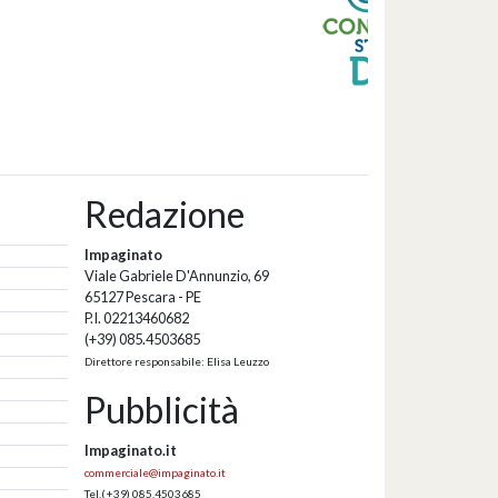
Redazione
Impaginato
Viale Gabriele D'Annunzio, 69
65127 Pescara - PE
P.I. 02213460682
(+39) 085.4503685
Direttore responsabile: Elisa Leuzzo
Pubblicità
Impaginato.it
commerciale@impaginato.it
Tel.
(+39) 085.4503685