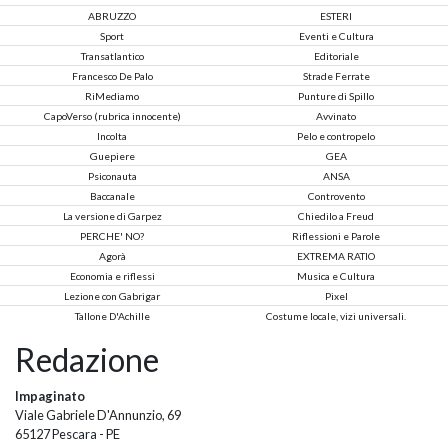
ABRUZZO
ESTERI
Sport
Eventi e Cultura
Transatlantico
Editoriale
Francesco De Palo
Strade Ferrate
RiMediamo
Punture di Spillo
CapoVerso (rubrica innocente)
Avvinato
Incolta
Pelo e contropelo
Guepiere
GEA
Psiconauta
ANSA
Baccanale
Controvento
La versione di Garpez
Chiedilo a Freud
PERCHE' NO?
Riflessioni e Parole
Agorà
EXTREMA RATIO
Economia e riflessi
Musica e Cultura
Lezione con Gabrigar
Pixel
Tallone D'Achille
Costume locale, vizi universali.
Redazione
Impaginato
Viale Gabriele D'Annunzio, 69
65127 Pescara - PE