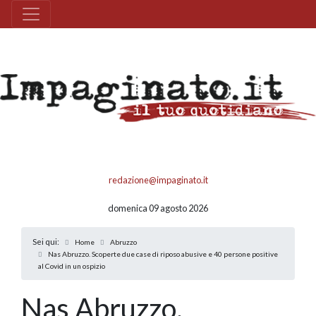
redazione@impaginato.it
domenica 09 agosto 2026
Sei qui:
Home
Abruzzo
Nas Abruzzo. Scoperte due case di riposo abusive e 40 persone positive
al Covid in un ospizio
Nas Abruzzo.