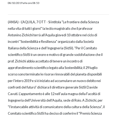
08/10/2019 alle ore 08:53
(ANSA) - L'AQUILA, 7 OTT - Si intitola "Le frontiere della Scienza
nella vita di tutti i giorni" la lectio magistralis che il professor
Antonino Zichichi terrà all'Aquila giovedì 10 ottobre nel ciclo di
incontri "Sostenibilità e Resilienza" organizzato dalla Società
Italiana della Scienza e dell'Ingegneria (SIdSI). "Per il Comitato
scientifico SIdSI è un onore e motivo di grande soddisfazione che il
prof. Zichichi abbia accettato di tenere un incontro di
approfondimento scientifico legato alla Sostenibilità; il 29 luglio
scorso sono terminate le risorse rinnovabili del pianeta disponibili
per l'intero 2019 e si è iniziato ad accumulare un nuovo debito nei
confronti del futuro" dichiara il direttore generale SIdSI Davide
Cavuti. L'appuntamento è alle 12 nell'aula magna della Facoltà di
Ingegneria dell'Università dell'Aquila, sede di Roio. A Zichichi, per
"l'instancabile attività di comunicatore della cultura della Scienza", il
Comitato scientifico SIdSI ha deciso di conferire il "Premio Scienza