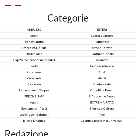
Categorie
ABRUZZO
ESTERI
Sport
Eventi e Cultura
Transatlantico
Editoriale
Francesco De Palo
Strade Ferrate
RiMediamo
Punture di Spillo
CapoVerso (rubrica innocente)
Avvinato
Incolta
Pelo e contropelo
Guepiere
GEA
Psiconauta
ANSA
Baccanale
Controvento
La versione di Garpez
Chiedilo a Freud
PERCHE' NO?
Riflessioni e Parole
Agorà
EXTREMA RATIO
Economia e riflessi
Musica e Cultura
Lezione con Gabrigar
Pixel
Tallone D'Achille
Costume locale, vizi universali.
Redazione