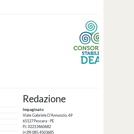
Redazione
Impaginato
Viale Gabriele D'Annunzio, 69
65127 Pescara - PE
P.I. 02213460682
(+39) 085.4503685