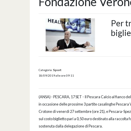
Fondazione Veron
Per t
bigli
Categoria:
Sport
18/09/2019 alle ore 09:11
(ANSA) - PESCARA, 17 SET - Il Pescara Calcio al fianco del
in occasione delle prossime 3 partite casalinghe Pescara V
Crotone di venerdì 27 settembre (ore 21), e Pescara-Spezi
sul costo biglietto pari a 0,50 euro destinato alla raccolta
sostenuta dalla delegazione di Pescara.