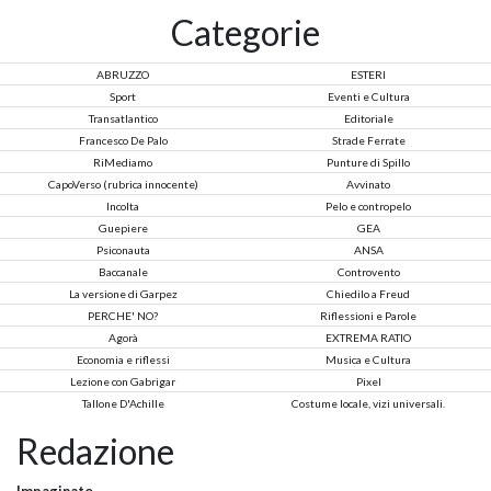
Categorie
ABRUZZO
ESTERI
Sport
Eventi e Cultura
Transatlantico
Editoriale
Francesco De Palo
Strade Ferrate
RiMediamo
Punture di Spillo
CapoVerso (rubrica innocente)
Avvinato
Incolta
Pelo e contropelo
Guepiere
GEA
Psiconauta
ANSA
Baccanale
Controvento
La versione di Garpez
Chiedilo a Freud
PERCHE' NO?
Riflessioni e Parole
Agorà
EXTREMA RATIO
Economia e riflessi
Musica e Cultura
Lezione con Gabrigar
Pixel
Tallone D'Achille
Costume locale, vizi universali.
Redazione
Impaginato