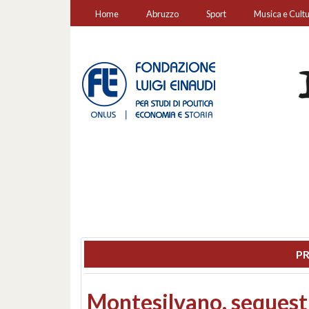
Home
Abruzzo
Sport
Musica e Cult
PR
Consiglio regionale: co