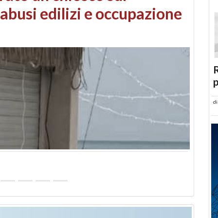
 danni da maltempo
R
p
d