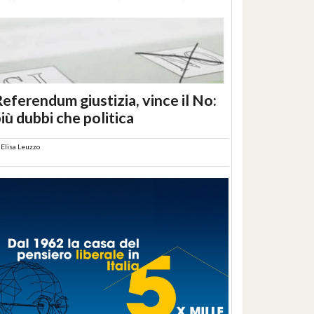
eferendum giustizia, vince il No:
iù dubbi che politica
i
Elisa Leuzzo