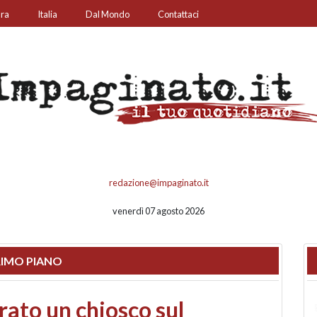
ura
Italia
Dal Mondo
Contattaci
redazione@impaginato.it
venerdì 07 agosto 2026
IMO PIANO
nfronto su call center,