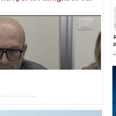
abusi edilizi e occupazione
R
p
d