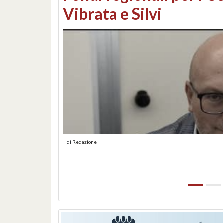
lungomare: contestati 
abusiva
di
Redazione