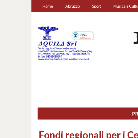
Home
Abruzzo
Sport
Musica e Cult
PR
Montesilvano, sequestr