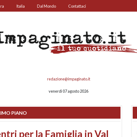
ura
Italia
Dal Mondo
Contattaci
redazione@impaginato.it
venerdì 07 agosto 2026
IMO PIANO
ato un chiosco sul