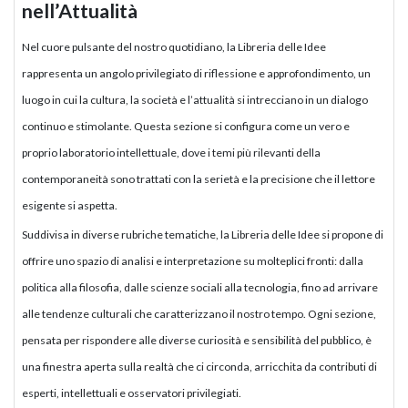
nell’Attualità
Nel cuore pulsante del nostro quotidiano, la Libreria delle Idee
rappresenta un angolo privilegiato di riflessione e approfondimento, un
luogo in cui la cultura, la società e l’attualità si intrecciano in un dialogo
continuo e stimolante. Questa sezione si configura come un vero e
proprio laboratorio intellettuale, dove i temi più rilevanti della
contemporaneità sono trattati con la serietà e la precisione che il lettore
esigente si aspetta.
Suddivisa in diverse rubriche tematiche, la Libreria delle Idee si propone di
offrire uno spazio di analisi e interpretazione su molteplici fronti: dalla
politica alla filosofia, dalle scienze sociali alla tecnologia, fino ad arrivare
alle tendenze culturali che caratterizzano il nostro tempo. Ogni sezione,
pensata per rispondere alle diverse curiosità e sensibilità del pubblico, è
una finestra aperta sulla realtà che ci circonda, arricchita da contributi di
esperti, intellettuali e osservatori privilegiati.