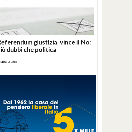
eferendum giustizia, vince il No:
iù dubbi che politica
i
Elisa Leuzzo