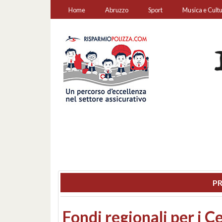
Home
Abruzzo
Sport
Musica e Cult
PR
Montesilvano, sequestr