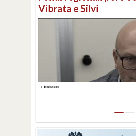
lungomare: contestati 
abusiva
di
Redazione