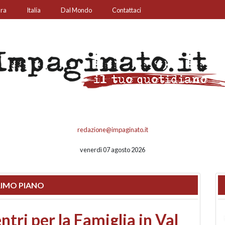
ura
Italia
Dal Mondo
Contattaci
redazione@impaginato.it
venerdì 07 agosto 2026
IMO PIANO
ato un chiosco sul