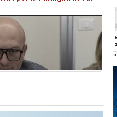
abusi edilizi e occupazione
R
p
d