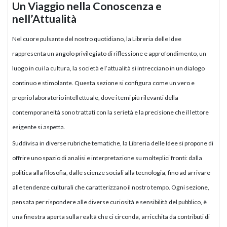
Un Viaggio nella Conoscenza e
nell’Attualità
Nel cuore pulsante del nostro quotidiano, la Libreria delle Idee
rappresenta un angolo privilegiato di riflessione e approfondimento, un
luogo in cui la cultura, la società e l’attualità si intrecciano in un dialogo
continuo e stimolante. Questa sezione si configura come un vero e
proprio laboratorio intellettuale, dove i temi più rilevanti della
contemporaneità sono trattati con la serietà e la precisione che il lettore
esigente si aspetta.
Suddivisa in diverse rubriche tematiche, la Libreria delle Idee si propone di
offrire uno spazio di analisi e interpretazione su molteplici fronti: dalla
politica alla filosofia, dalle scienze sociali alla tecnologia, fino ad arrivare
alle tendenze culturali che caratterizzano il nostro tempo. Ogni sezione,
pensata per rispondere alle diverse curiosità e sensibilità del pubblico, è
una finestra aperta sulla realtà che ci circonda, arricchita da contributi di