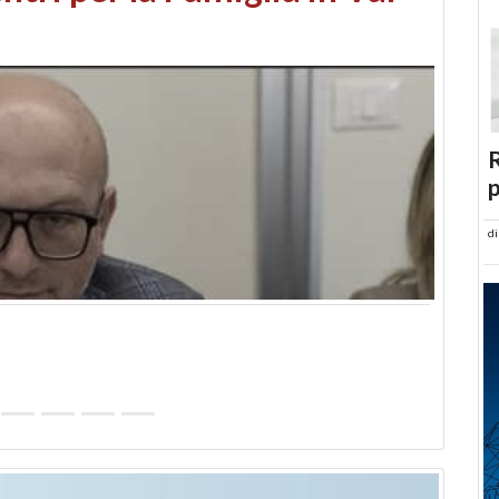
abusi edilizi e occupazione
R
p
d