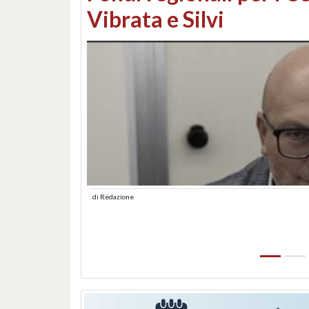
lungomare: contestati 
abusiva
di
Redazione