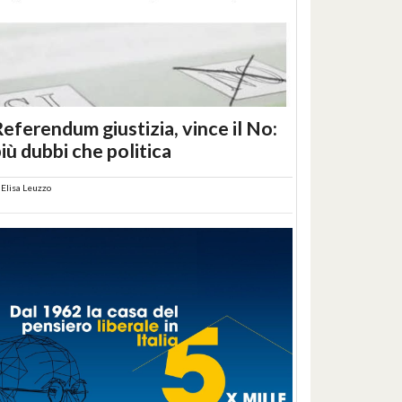
eferendum giustizia, vince il No:
iù dubbi che politica
i
Elisa Leuzzo