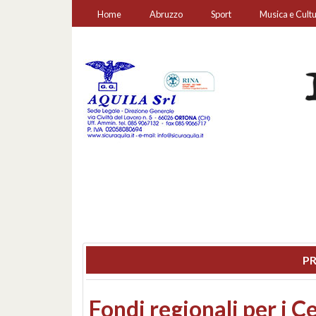
Home
Abruzzo
Sport
Musica e Cult
PR
Montesilvano, sequestr