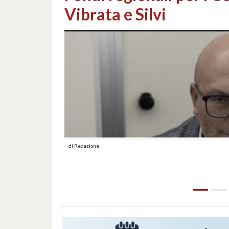
lungomare: contestati 
abusiva
di
Redazione