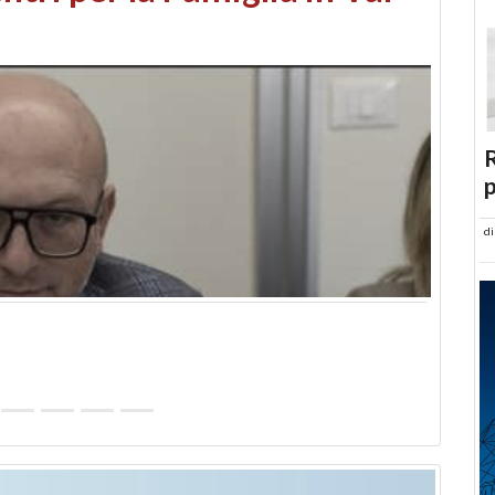
abusi edilizi e occupazione
R
p
d