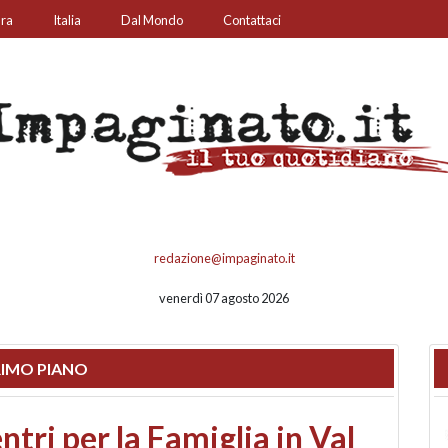
ura
Italia
Dal Mondo
Contattaci
redazione@impaginato.it
venerdì 07 agosto 2026
IMO PIANO
ato un chiosco sul