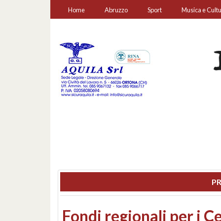
Home
Abruzzo
Sport
Musica e Cult
PR
Montesilvano, sequestr