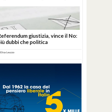
eferendum giustizia, vince il No:
iù dubbi che politica
i
Elisa Leuzzo