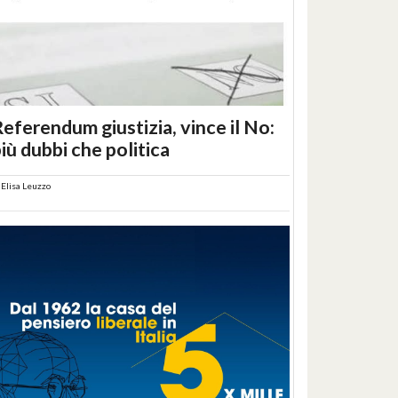
eferendum giustizia, vince il No:
iù dubbi che politica
i
Elisa Leuzzo