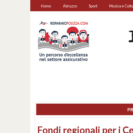
Home
Abruzzo
Sport
Musica e Cult
PR
Montesilvano, sequestr