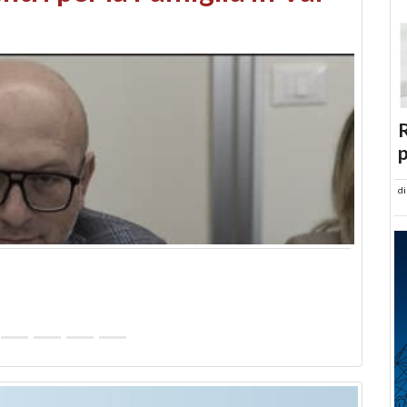
abusi edilizi e occupazione
R
p
d