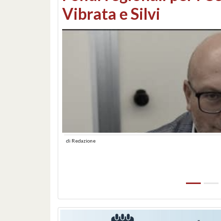
lungomare: contestati 
abusiva
di
Redazione