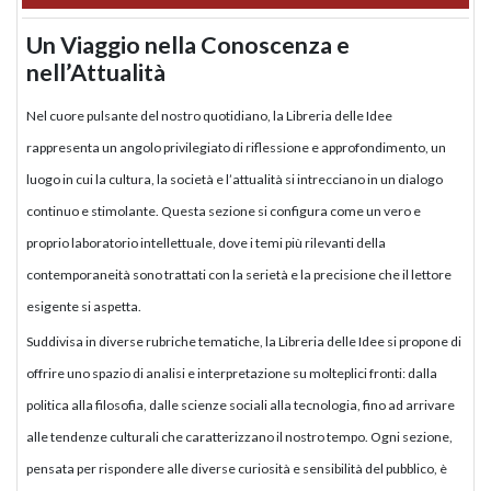
Un Viaggio nella Conoscenza e
nell’Attualità
Nel cuore pulsante del nostro quotidiano, la Libreria delle Idee
rappresenta un angolo privilegiato di riflessione e approfondimento, un
luogo in cui la cultura, la società e l’attualità si intrecciano in un dialogo
continuo e stimolante. Questa sezione si configura come un vero e
proprio laboratorio intellettuale, dove i temi più rilevanti della
contemporaneità sono trattati con la serietà e la precisione che il lettore
esigente si aspetta.
Suddivisa in diverse rubriche tematiche, la Libreria delle Idee si propone di
offrire uno spazio di analisi e interpretazione su molteplici fronti: dalla
politica alla filosofia, dalle scienze sociali alla tecnologia, fino ad arrivare
alle tendenze culturali che caratterizzano il nostro tempo. Ogni sezione,
pensata per rispondere alle diverse curiosità e sensibilità del pubblico, è