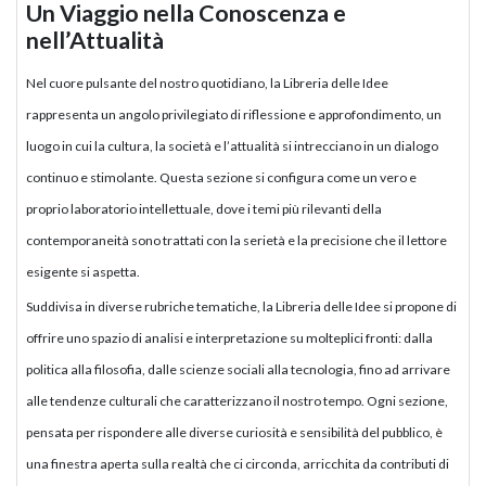
Un Viaggio nella Conoscenza e
nell’Attualità
Nel cuore pulsante del nostro quotidiano, la Libreria delle Idee
rappresenta un angolo privilegiato di riflessione e approfondimento, un
luogo in cui la cultura, la società e l’attualità si intrecciano in un dialogo
continuo e stimolante. Questa sezione si configura come un vero e
proprio laboratorio intellettuale, dove i temi più rilevanti della
contemporaneità sono trattati con la serietà e la precisione che il lettore
esigente si aspetta.
Suddivisa in diverse rubriche tematiche, la Libreria delle Idee si propone di
offrire uno spazio di analisi e interpretazione su molteplici fronti: dalla
politica alla filosofia, dalle scienze sociali alla tecnologia, fino ad arrivare
alle tendenze culturali che caratterizzano il nostro tempo. Ogni sezione,
pensata per rispondere alle diverse curiosità e sensibilità del pubblico, è
una finestra aperta sulla realtà che ci circonda, arricchita da contributi di