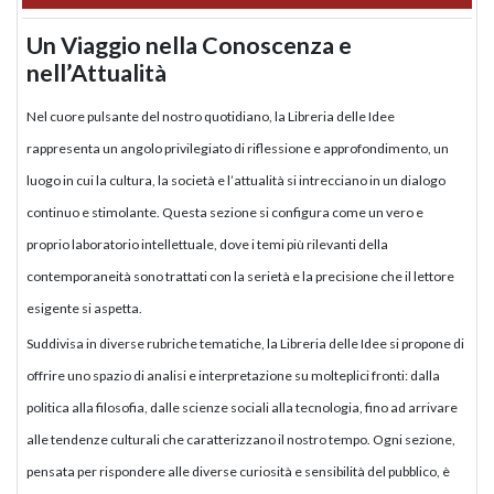
Un Viaggio nella Conoscenza e
nell’Attualità
Nel cuore pulsante del nostro quotidiano, la Libreria delle Idee
rappresenta un angolo privilegiato di riflessione e approfondimento, un
luogo in cui la cultura, la società e l’attualità si intrecciano in un dialogo
continuo e stimolante. Questa sezione si configura come un vero e
proprio laboratorio intellettuale, dove i temi più rilevanti della
contemporaneità sono trattati con la serietà e la precisione che il lettore
esigente si aspetta.
Suddivisa in diverse rubriche tematiche, la Libreria delle Idee si propone di
offrire uno spazio di analisi e interpretazione su molteplici fronti: dalla
politica alla filosofia, dalle scienze sociali alla tecnologia, fino ad arrivare
alle tendenze culturali che caratterizzano il nostro tempo. Ogni sezione,
pensata per rispondere alle diverse curiosità e sensibilità del pubblico, è