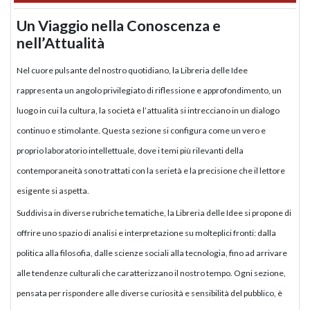
Un Viaggio nella Conoscenza e
nell’Attualità
Nel cuore pulsante del nostro quotidiano, la Libreria delle Idee
rappresenta un angolo privilegiato di riflessione e approfondimento, un
luogo in cui la cultura, la società e l’attualità si intrecciano in un dialogo
continuo e stimolante. Questa sezione si configura come un vero e
proprio laboratorio intellettuale, dove i temi più rilevanti della
contemporaneità sono trattati con la serietà e la precisione che il lettore
esigente si aspetta.
Suddivisa in diverse rubriche tematiche, la Libreria delle Idee si propone di
offrire uno spazio di analisi e interpretazione su molteplici fronti: dalla
politica alla filosofia, dalle scienze sociali alla tecnologia, fino ad arrivare
alle tendenze culturali che caratterizzano il nostro tempo. Ogni sezione,
pensata per rispondere alle diverse curiosità e sensibilità del pubblico, è