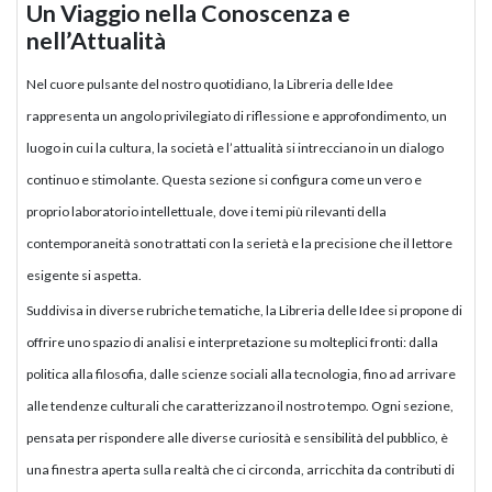
Un Viaggio nella Conoscenza e
nell’Attualità
Nel cuore pulsante del nostro quotidiano, la Libreria delle Idee
rappresenta un angolo privilegiato di riflessione e approfondimento, un
luogo in cui la cultura, la società e l’attualità si intrecciano in un dialogo
continuo e stimolante. Questa sezione si configura come un vero e
proprio laboratorio intellettuale, dove i temi più rilevanti della
contemporaneità sono trattati con la serietà e la precisione che il lettore
esigente si aspetta.
Suddivisa in diverse rubriche tematiche, la Libreria delle Idee si propone di
offrire uno spazio di analisi e interpretazione su molteplici fronti: dalla
politica alla filosofia, dalle scienze sociali alla tecnologia, fino ad arrivare
alle tendenze culturali che caratterizzano il nostro tempo. Ogni sezione,
pensata per rispondere alle diverse curiosità e sensibilità del pubblico, è
una finestra aperta sulla realtà che ci circonda, arricchita da contributi di