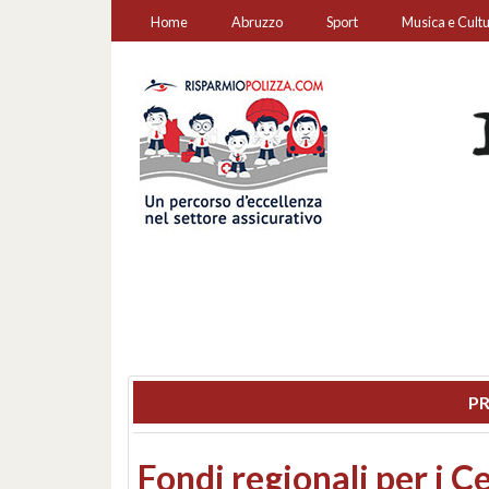
Home
Abruzzo
Sport
Musica e Cult
PR
Montesilvano, sequestr