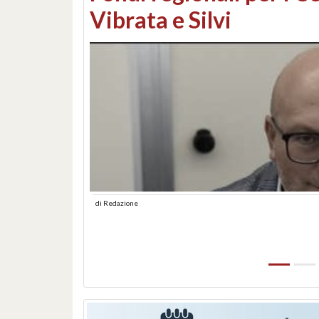
lungomare: contestati 
abusiva
di
Redazione