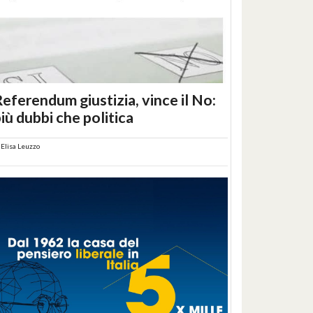
eferendum giustizia, vince il No:
iù dubbi che politica
i
Elisa Leuzzo