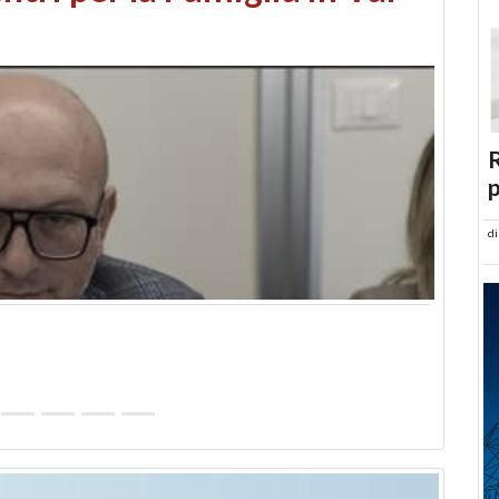
abusi edilizi e occupazione
R
p
d