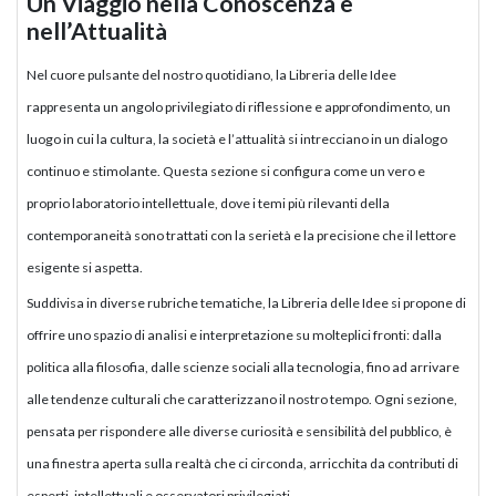
Un Viaggio nella Conoscenza e
nell’Attualità
Nel cuore pulsante del nostro quotidiano, la Libreria delle Idee
rappresenta un angolo privilegiato di riflessione e approfondimento, un
luogo in cui la cultura, la società e l’attualità si intrecciano in un dialogo
continuo e stimolante. Questa sezione si configura come un vero e
proprio laboratorio intellettuale, dove i temi più rilevanti della
contemporaneità sono trattati con la serietà e la precisione che il lettore
esigente si aspetta.
Suddivisa in diverse rubriche tematiche, la Libreria delle Idee si propone di
offrire uno spazio di analisi e interpretazione su molteplici fronti: dalla
politica alla filosofia, dalle scienze sociali alla tecnologia, fino ad arrivare
alle tendenze culturali che caratterizzano il nostro tempo. Ogni sezione,
pensata per rispondere alle diverse curiosità e sensibilità del pubblico, è
una finestra aperta sulla realtà che ci circonda, arricchita da contributi di
esperti, intellettuali e osservatori privilegiati.