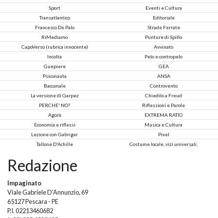
Sport
Eventi e Cultura
Transatlantico
Editoriale
Francesco De Palo
Strade Ferrate
RiMediamo
Punture di Spillo
CapoVerso (rubrica innocente)
Avvinato
Incolta
Pelo e contropelo
Guepiere
GEA
Psiconauta
ANSA
Baccanale
Controvento
La versione di Garpez
Chiedilo a Freud
PERCHE' NO?
Riflessioni e Parole
Agorà
EXTREMA RATIO
Economia e riflessi
Musica e Cultura
Lezione con Gabrigar
Pixel
Tallone D'Achille
Costume locale, vizi universali.
Redazione
Impaginato
Viale Gabriele D'Annunzio, 69
65127 Pescara - PE
P.I. 02213460682