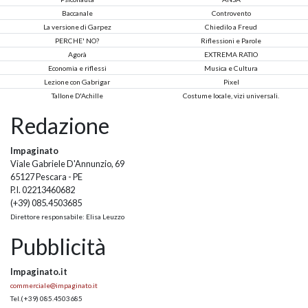
Baccanale
Controvento
La versione di Garpez
Chiedilo a Freud
PERCHE' NO?
Riflessioni e Parole
Agorà
EXTREMA RATIO
Economia e riflessi
Musica e Cultura
Lezione con Gabrigar
Pixel
Tallone D'Achille
Costume locale, vizi universali.
Redazione
Impaginato
Viale Gabriele D'Annunzio, 69
65127 Pescara - PE
P.I. 02213460682
(+39) 085.4503685
Direttore responsabile: Elisa Leuzzo
Pubblicità
Impaginato.it
commerciale@impaginato.it
Tel.
(+39) 085.4503685