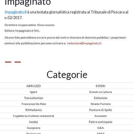
Impaginato
Impaginato.it
è una testata giornalistica registrata al Tribunale di Pescara al
n.02/2017.
Direttore responsabile: Elisa Leuzzo.
Editore Impaginato.it Srls.
Alcune foto potrebbero essere prese dal web e ritenute di dominio pubblico; i proprietari
contrari alla pubblicazione possono scrivere a:
redazione@impaginato.it
Categorie
ABRUZZO
ESTERI
Sport
Eventi e Cultura
Transatlantico
Editoriale
Francesco De Palo
Strade Ferrate
RiMediamo
Punture di Spillo
CapoVerso (rubrica innocente)
Avvinato
Incolta
Pelo e contropelo
Guepiere
GEA
Psiconauta
ANSA