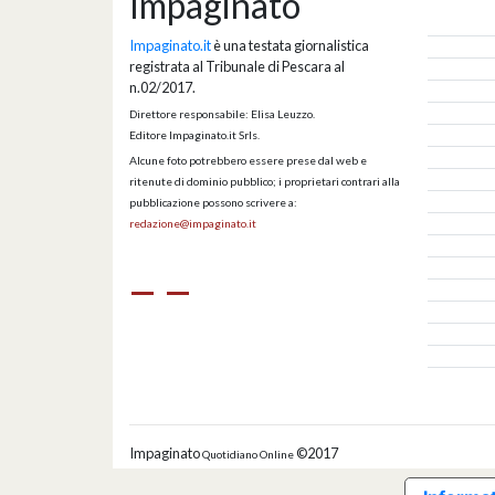
Impaginato
Impaginato.it
è una testata giornalistica
registrata al Tribunale di Pescara al
n.02/2017.
Direttore responsabile: Elisa Leuzzo.
Editore Impaginato.it Srls.
Alcune foto potrebbero essere prese dal web e
ritenute di dominio pubblico; i proprietari contrari alla
pubblicazione possono scrivere a:
redazione@impaginato.it
Impaginato
©2017
Quotidiano Online