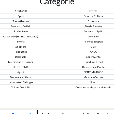
Categorie
ABRUZZO
ESTERI
Sport
Eventi e Cultura
Transatlantico
Editoriale
Francesco De Palo
Strade Ferrate
RiMediamo
Punture di Spillo
CapoVerso (rubrica innocente)
Avvinato
Incolta
Pelo e contropelo
Guepiere
GEA
Psiconauta
ANSA
Baccanale
Controvento
La versione di Garpez
Chiedilo a Freud
PERCHE' NO?
Riflessioni e Parole
Agorà
EXTREMA RATIO
Economia e riflessi
Musica e Cultura
Lezione con Gabrigar
Pixel
Tallone D'Achille
Costume locale, vizi universali.