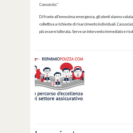
Consorzio."
Di fronte all'ennesima emergenza, gli utenti stanno valutan
collettiva a richieste di risarcimento individuali. L'assoc
più essere tollerata. Serve un intervento immediato e risol