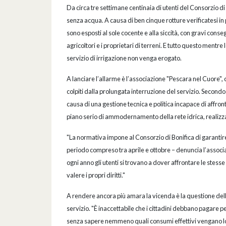
Da circa tre settimane centinaia di utenti del Consorzio di
senza acqua. A causa di ben cinque rotture verificatesi in po
sono esposti al sole cocente e alla siccità, con gravi cons
agricoltori e i proprietari di terreni. E tutto questo mentre
servizio di irrigazione non venga erogato.
A lanciare l’allarme è l’associazione "Pescara nel Cuore", 
colpiti dalla prolungata interruzione del servizio. Secondo 
causa di una gestione tecnica e politica incapace di affront
piano serio di ammodernamento della rete idrica, realiz
"La normativa impone al Consorzio di Bonifica di garantire
periodo compreso tra aprile e ottobre – denuncia l’associaz
ogni anno gli utenti si trovano a dover affrontare le stesse 
valere i propri diritti."
A rendere ancora più amara la vicenda è la questione dell
servizio. "È inaccettabile che i cittadini debbano pagare 
senza sapere nemmeno quali consumi effettivi vengano lor