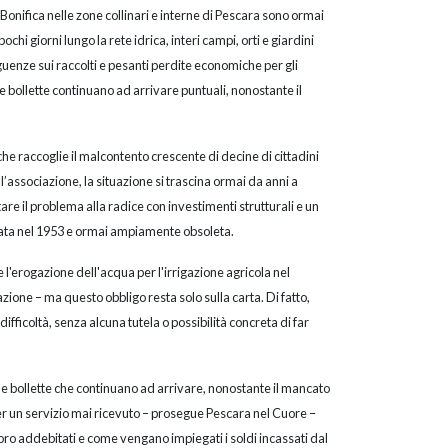
 Bonifica nelle zone collinari e interne di Pescara sono ormai
chi giorni lungo la rete idrica, interi campi, orti e giardini
eguenze sui raccolti e pesanti perdite economiche per gli
 le bollette continuano ad arrivare puntuali, nonostante il
che raccoglie il malcontento crescente di decine di cittadini
l’associazione, la situazione si trascina ormai da anni a
are il problema alla radice con investimenti strutturali e un
zata nel 1953 e ormai ampiamente obsoleta.
 l'erogazione dell'acqua per l'irrigazione agricola nel
ione – ma questo obbligo resta solo sulla carta. Di fatto,
difficoltà, senza alcuna tutela o possibilità concreta di far
e bollette che continuano ad arrivare, nonostante il mancato
per un servizio mai ricevuto – prosegue Pescara nel Cuore –
o addebitati e come vengano impiegati i soldi incassati dal