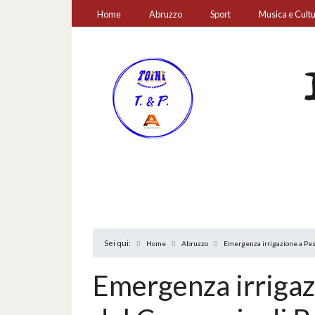
Home
Abruzzo
Sport
Musica e Cult
Sei qui:
Home
Abruzzo
Emergenza irrigazione a Pes
Emergenza irrigaz