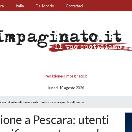
ura
Italia
Dal Mondo
Contattaci
redazione@impaginato.it
lunedì 10 agosto 2026
cara: utenti del Consorzio di Bonifica senz'acqua da settimane
ione a Pescara: utenti