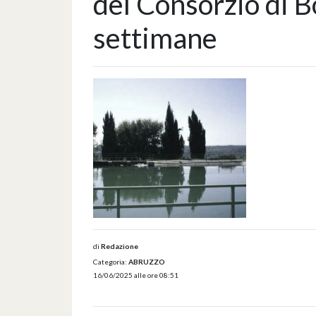
del Consorzio di B
settimane
di
Redazione
Categoria:
ABRUZZO
16/06/2025 alle ore 08:51