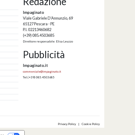
Redazione
Impaginato
Viale Gabriele D'Annunzio, 69
65127 Pescara - PE
P.I. 02213460682
(+39) 085.4503685
Direttore responsabile: Elisa Leuzzo
Pubblicità
Impaginato.it
commerciale@impaginato.it
Tel.
(+39) 085.4503685
Privacy Policy
|
Cookie Policy