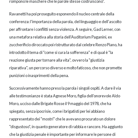
rompono le maschere che le parole stesse costruiscono".
Ravanetti ha poi proseguito esponendo il nucleo centrale della
conferenza: l'importanza della parola, del linguaggio e dell'ascolto
per affrontare i conflitti senza violenza. A seguire, Gad Lerner, con
una metafora relativa alla storia dell'Auditorium Paganini, ex
zuccherificio diroccato poi ristrutturato dal celebre Renzo Piano, ha
introdotto il tema di "come si cura la sofferenza" e di qual è "la
reazione giusta per tornare alla vita", ovvero la "giustizia
riparativa", un percorso diverso e molto faticoso, che non promette
punizioni o inasprimenti della pena.
Successivamente hanno preso la parola i singoli ospiti. A dare il via
alle testimonianze è stata Agnese Moro, figlia dell'onorevole Aldo
Moro, ucciso dalle Brigate Rosse il 9 maggio del 1978, che ha
spiegato, senza ipocrisie, come i brigatisti per lei abbiano
rappresentato dei "mostri" che le avevano procurato un dolore
"disgustoso", in quanto generatore di rabbia e rancore. Ha aggiunto
che la giustizia penale è importante per informare le persone di