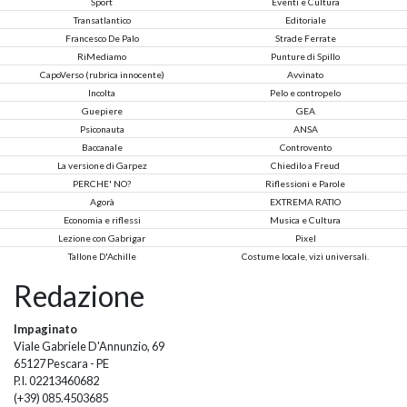
Sport
Eventi e Cultura
Transatlantico
Editoriale
Francesco De Palo
Strade Ferrate
RiMediamo
Punture di Spillo
CapoVerso (rubrica innocente)
Avvinato
Incolta
Pelo e contropelo
Guepiere
GEA
Psiconauta
ANSA
Baccanale
Controvento
La versione di Garpez
Chiedilo a Freud
PERCHE' NO?
Riflessioni e Parole
Agorà
EXTREMA RATIO
Economia e riflessi
Musica e Cultura
Lezione con Gabrigar
Pixel
Tallone D'Achille
Costume locale, vizi universali.
Redazione
Impaginato
Viale Gabriele D'Annunzio, 69
65127 Pescara - PE
P.I. 02213460682
(+39) 085.4503685