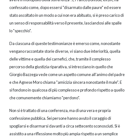
confessato come, dopo essersi "disarmato dalle paure" ed essere
stato ascoltato in un modo a cui non era abituato, si è preso carico di
un senso di responsabilità verso il presente, lasciandosi alle spalle
lo "specchio".
Da ciascuna di queste testimonianze è emerso come, nonostante
vengano raccontate storie diverse, vi siano due interiorità, quella
delle vittime e quella dei carnefici, che, tramite il complesso
percorso della giustizia riparativa, si intrecciano in quello che
Giorgio Bazzega vede come un aspetto comune all'animo del padre
e che Agnese Moro chiama "amicizia sincera nonostante il male". E
si fondono in qualcosa di più complesso e profondo rispetto a quello
che comunemente chiamiamo "perdono".
Non si è trattato di una conferenza, ma di una vera e propria
confessione pubblica. Sei persone hanno avuto il coraggio di
spogliarsi e disarmarsi davanti a circa settecento sconosciuti. Si è
assistito a una riflessione molto più ampia rispetto a un semplice