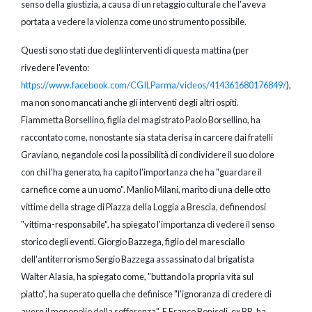
senso della giustizia, a causa di un retaggio culturale che l'aveva
portata a vedere la violenza come uno strumento possibile.
Questi sono stati due degli interventi di questa mattina (per
rivedere l'evento:
https://www.facebook.com/CGILParma/videos/414361680176849/
),
ma non sono mancati anche gli interventi degli altri ospiti.
Fiammetta Borsellino, figlia del magistrato Paolo Borsellino, ha
raccontato come, nonostante sia stata derisa in carcere dai fratelli
Graviano, negandole così la possibilità di condividere il suo dolore
con chi l'ha generato, ha capito l'importanza che ha "guardare il
carnefice come a un uomo". Manlio Milani, marito di una delle otto
vittime della strage di Piazza della Loggia a Brescia, definendosi
"vittima-responsabile", ha spiegato l'importanza di vedere il senso
storico degli eventi. Giorgio Bazzega, figlio del maresciallo
dell'antiterrorismo Sergio Bazzega assassinato dal brigatista
Walter Alasia, ha spiegato come, "buttando la propria vita sul
piatto", ha superato quella che definisce "l'ignoranza di credere di
avere il monopolio della sofferenza". E Franco Bonisoli, ex BR, ha