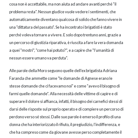
cosa non è accettabile, ma non aiuta ad andare avanti perché "il
problema resta". Nessun giudice vuole vedere i sentimenti, che
automaticamente diventano qualcosa di solido che fanno vivere in
una "dittatura del passato". Se ha incontrato i brigatisti è stato
perché voleva tornare a vivere. E solo dopo trentuno anni, grazie a
un percorso di giustizia riparativa, è riuscita a fare la vera domanda
a quei "mostri", "come hai potuto?", e a capire che "l'umanità di
nessun essere umano va perduta".
Alle parole della Moro seguono quelle dell'ex brigatista Adriana
Faranda che ammette come "le domande di Agnese erano le
stesse domande che ci facevamo noi" e come "avevo il bisogno di
farmi quelle domande". Alla necessità delle vittime di capire e di
superare il dolore si affianca, infatti, il bisogno dei carnefici stessi di
darsi delle risposte sul proprio operato e di compiere un percorso di
perdono verso sé stessi. Dalle sue parole è emerso il profilo di una
donna che ha interiorizzato il rifiuto, il pregiudizio, l'indifferenza, e
che ha compreso come da giovane avesse perso completamente il