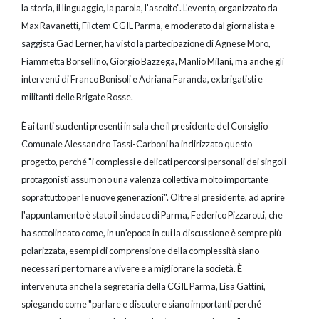
la storia, il linguaggio, la parola, l'ascolto". L'evento, organizzato da
Max Ravanetti, Filctem CGIL Parma, e moderato dal giornalista e
saggista Gad Lerner, ha visto la partecipazione di Agnese Moro,
Fiammetta Borsellino, Giorgio Bazzega, Manlio Milani, ma anche gli
interventi di Franco Bonisoli e Adriana Faranda, ex brigatisti e
militanti delle Brigate Rosse.
È ai tanti studenti presenti in sala che il presidente del Consiglio
Comunale Alessandro Tassi-Carboni ha indirizzato questo
progetto, perché "i complessi e delicati percorsi personali dei singoli
protagonisti assumono una valenza collettiva molto importante
soprattutto per le nuove generazioni". Oltre al presidente, ad aprire
l'appuntamento è stato il sindaco di Parma, Federico Pizzarotti, che
ha sottolineato come, in un'epoca in cui la discussione è sempre più
polarizzata, esempi di comprensione della complessità siano
necessari per tornare a vivere e a migliorare la società. È
intervenuta anche la segretaria della CGIL Parma, Lisa Gattini,
spiegando come "parlare e discutere siano importanti perché