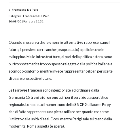
di
Francesco De Palo
Categoria:
Francesco De Palo
30/08/2019 alle ore 16:31
Quando si osserva che le
energie alternative
rappresentano il
futuro, il pensiero corre anche (o soprattutto) a policies che le
sviluppino. Ma le
infrastrutture
, al pari della politica estera, sono
purtroppo tematice troppo spesso relegate dalla politica italiana a
scomodo contorno, mentre invece rappresentano il pan per scelte
di oggi e prospettive future.
Le
ferrovie francesi
sono intenzionate ad ordinare dalla
Germania 15
treni a idrogeno
utili per il servizio trasportistico
regionale. Lo ha detto il numero uno della
SNCF
Guillaume
Pepy
che di fatto rappresenta una pietra miliare per quanto concerne
l'utilizzo delle unità diesel. E così mentre Parigi sale sul treno della
modernità, Roma aspetta (e spera).