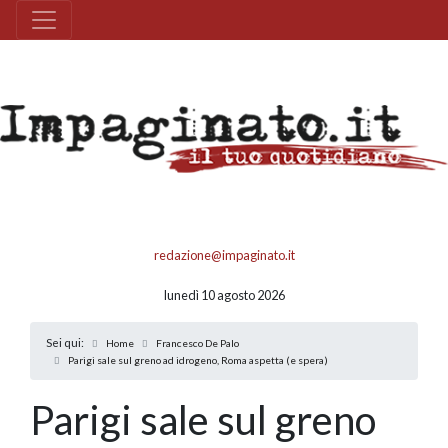
redazione@impaginato.it
lunedì 10 agosto 2026
Sei qui:
Home
Francesco De Palo
Parigi sale sul greno ad idrogeno, Roma aspetta (e spera)
Parigi sale sul greno