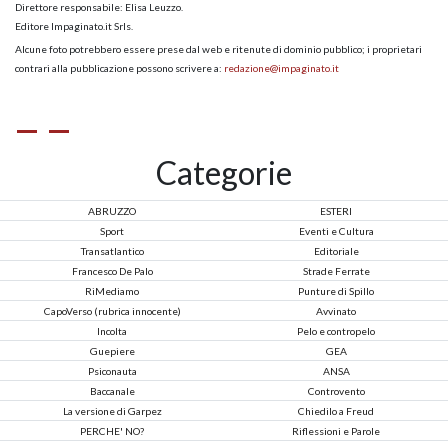
Direttore responsabile: Elisa Leuzzo.
Editore Impaginato.it Srls.
Alcune foto potrebbero essere prese dal web e ritenute di dominio pubblico; i proprietari
contrari alla pubblicazione possono scrivere a:
redazione@impaginato.it
Categorie
ABRUZZO
ESTERI
Sport
Eventi e Cultura
Transatlantico
Editoriale
Francesco De Palo
Strade Ferrate
RiMediamo
Punture di Spillo
CapoVerso (rubrica innocente)
Avvinato
Incolta
Pelo e contropelo
Guepiere
GEA
Psiconauta
ANSA
Baccanale
Controvento
La versione di Garpez
Chiedilo a Freud
PERCHE' NO?
Riflessioni e Parole