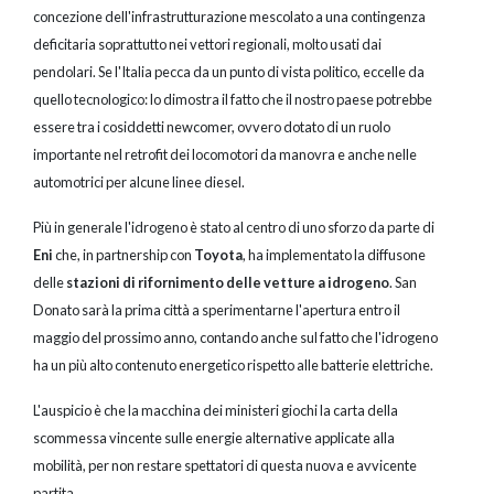
concezione dell'infrastrutturazione mescolato a una contingenza
deficitaria soprattutto nei vettori regionali, molto usati dai
pendolari. Se l'Italia pecca da un punto di vista politico, eccelle da
quello tecnologico: lo dimostra il fatto che il nostro paese potrebbe
essere tra i cosiddetti newcomer, ovvero dotato di un ruolo
importante nel retrofit dei locomotori da manovra e anche nelle
automotrici per alcune linee diesel.
Più in generale l'idrogeno è stato al centro di uno sforzo da parte di
Eni
che, in partnership con
Toyota
, ha implementato la diffusone
delle
stazioni di rifornimento delle vetture a idrogeno
. San
Donato sarà la prima città a sperimentarne l'apertura entro il
maggio del prossimo anno, contando anche sul fatto che l'idrogeno
ha un più alto contenuto energetico rispetto alle batterie elettriche.
L'auspicio è che la macchina dei ministeri giochi la carta della
scommessa vincente sulle energie alternative applicate alla
mobilità, per non restare spettatori di questa nuova e avvicente
partita.