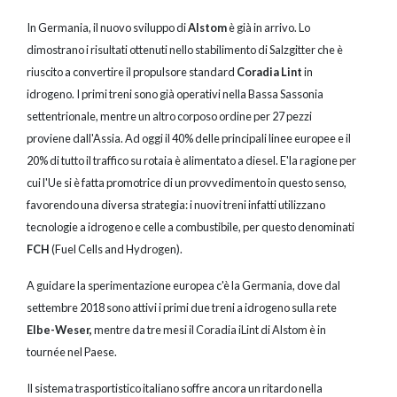
In Germania, il nuovo sviluppo di
Alstom
è già in arrivo. Lo
dimostrano i risultati ottenuti nello stabilimento di Salzgitter che è
riuscito a convertire il propulsore standard
Coradia Lint
in
idrogeno. I primi treni sono già operativi nella Bassa Sassonia
settentrionale, mentre un altro corposo ordine per 27 pezzi
proviene dall'Assia. Ad oggi il 40% delle principali linee europee e il
20% di tutto il traffico su rotaia è alimentato a diesel. E'la ragione per
cui l'Ue si è fatta promotrice di un provvedimento in questo senso,
favorendo una diversa strategia: i nuovi treni infatti utilizzano
tecnologie a idrogeno e celle a combustibile, per questo denominati
FCH
(Fuel Cells and Hydrogen).
A guidare la sperimentazione europea c'è la Germania, dove dal
settembre 2018 sono attivi i primi due treni a idrogeno sulla rete
Elbe-Weser,
mentre da tre mesi il Coradia iLint di Alstom è in
tournée nel Paese.
Il sistema trasportistico italiano soffre ancora un ritardo nella