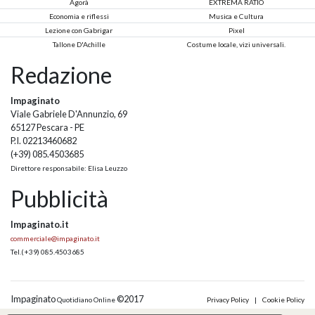
Agorà
EXTREMA RATIO
Economia e riflessi
Musica e Cultura
Lezione con Gabrigar
Pixel
Tallone D'Achille
Costume locale, vizi universali.
Redazione
Impaginato
Viale Gabriele D'Annunzio, 69
65127 Pescara - PE
P.I. 02213460682
(+39) 085.4503685
Direttore responsabile: Elisa Leuzzo
Pubblicità
Impaginato.it
commerciale@impaginato.it
Tel.
(+39) 085.4503685
Impaginato
©2017
Quotidiano Online
Privacy Policy
|
Cookie Policy